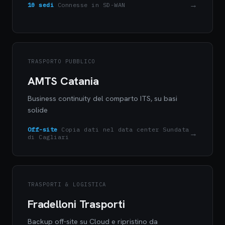
→
10 sedi
Connesse in SD-WAN
TRASPORTO PUBBLICO
AMTS Catania
Business continuity del comparto ITS, su basi
solide
Off-site
Copia dati nel data center Sundata
→
di Cagliari
TRASPORTI & LOGISTICA
Fradelloni Trasporti
Backup off-site su Cloud e ripristino da